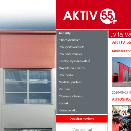
Aktuality
Charakteristika
AKTIV 5
Pro vystavovatele
Ministerstv
Pro návštěvníky
Katalog vystavovatelů
Najdete na veletrhu
Pro média
Mediální partneři
Partneři
2020-09-17 0
Oborové členění
AUTOSHOW 
Kontakt
Kalendář akcí
Odebírat novinky