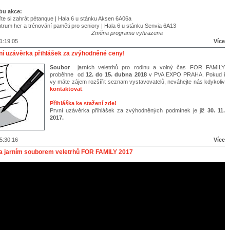
bu akce:
ďte si zahrát pétanque | Hala 6 u stánku Aksen 6A06a
trum her a trénování paměti pro seniory | Hala 6 u stánku Senvia 6A13
Změna programu vyhrazena
1:19:05
Více
vní uzávěrka přihlášek za zvýhodněné ceny!
Soubor
jarních veletrhů pro rodinu a volný čas FOR FAMILY
proběhne od
12. do 15. dubna 2018
v PVA EXPO PRAHA. Pokud i
vy máte zájem rozšířit seznam vystavovatelů, neváhejte nás kdykoliv
kontaktovat
.
Přihláška ke stažení zde!
První uzávěrka přihlášek za zvýhodněných podmínek je již
30. 11.
2017.
5:30:16
Více
za jarním souborem veletrhů FOR FAMILY 2017