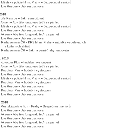
|
Městská policie hl. m. Prahy
–
Bezpečnost seniorů
|
Life Rescue
–
Jak resuscitovat
 2018
Life Rescue
–
Jak resuscitovat
Aksen
–
Aby tělo fungovalo teď i za pár let
|
Městská policie hl. m. Prahy
–
Bezpečnost seniorů
|
Life Rescue
–
Jak resuscitovat
|
Aksen
–
Aby tělo fungovalo teď i za pár let
|
Life Rescue
–
Jak resuscitovat
|
Rada seniorů ČR - KRS hl. m. Prahy
–
nabídka vzdělávacích
rních aktivit
|
Rada seniorů ČR
–
Jak na paměť, aby fungovala
. 2018
Kovotour Plus
–
hudební vystoupení
Aksen
–
Aby tělo fungovalo teď i za pár let
|
Kovotour Plus
–
hudební vystoupení
|
Life Rescue
–
Jak resuscitovat
|
Městská policie hl. m. Prahy
–
Bezpečnost seniorů
|
Kovotour Plus
–
hudební vystoupení
|
Life Rescue
–
Jak resuscitovat
|
Kovotour Plus
–
hudební vystoupení
|
Life Rescue
–
Jak resuscitovat
. 2018
Městská policie hl. m. Prahy
–
Bezpečnost seniorů
|
Life Rescue
–
Jak resuscitovat
|
Aksen
–
Aby tělo fungovalo teď i za pár let
|
Life Rescue
–
Jak resuscitovat
|
Aksen
–
Aby tělo fungovalo teď i za pár let
|
Life Rescue
–
Jak resuscitovat