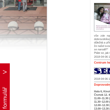
vše zde naj
dobrovolníka
důležitá a p
že našel svou
se narodil?“
Ptáte se, jak
2018-04-06 1
Centrum he
2018-04-06 1
Doprovodný
Hala 6, Kin
Čtvrtek 12. 4
11.00–11.30 |
11.30–12.00 |
12.00–12.30 
13.00–13.30 