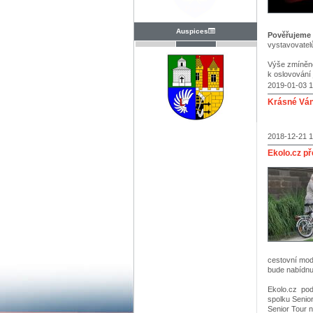
Auspices
Pověřujeme
vystavovatel
Výše zmíněné
k oslovování 
2019-01-03 1
Krásné Ván
2018-12-21 1
Ekolo.cz př
cestovní mod
bude nabídnu
Ekolo.cz pod
spolku Senio
Senior Tour 