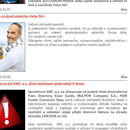
vzbudila AUTOSHOW PRAHA velký zájem veřejnosti a během tří
dnů ji navštívily tisíce lidí.
0:31:47
Více
 zrušení veletrhu Aktiv 55+
Vážení obchodní partneři,
S politováním Vám musíme oznámit, že po dohodě s vystavovateli i
partnery se veletrh plnohodnotného aktivního života Aktiv
55+ letošním rokem ruší.
Děkujeme všem našim partnerům, vystavovatelům, návštěvníkům i
fanouškům za účast a podporu a přejeme mnoho úspěchů.
9:24:00
Více
arování ABF, a.s. před aktivitami podvodných firem
Společnost ABF, a.s. se distancuje od praktik
firem International
Fairs Directory, Expo Guide, MULPOR Company S.A., FAIR
Guide, Construct Data
, které nabízejí uveřejnění firemních údajů v
internetovém katalogu veletrhů a vystavovatelů. Ačkoliv nabídka na
uveřejnění údajů v katalogu se prezentuje jako bezplatná,
po
vyplnění a odeslání údajů přijde klientovi faktura na úhradu
bezmála 1200 EUR za rok.
Dále společnost ABF, a.s. prohlašuje, že nikdy neudělila výše
uvedeným společnostem souhlas k užívání či propagaci chráněných