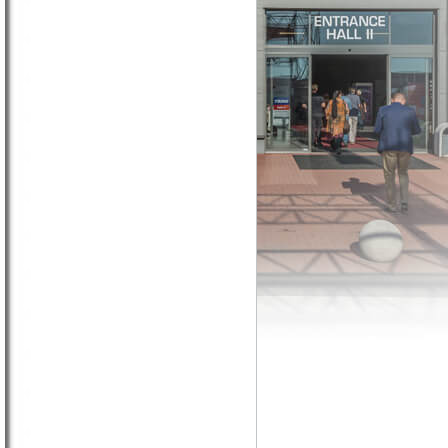
Souběžně probíhající veletrhy
9. veletrh chovatelských potřeb pro domácí
zvířata
15. veletrh potřeb pro děti
2. veletrh potřeb pro koně, chovatele a
milovníky koní