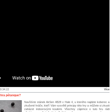
0:34:22
Více
 hra pétanque?
Navštívte stánek AkSen 4B28 v Hale 4, u kterého najdete koberec a
zkušené hráče, kteří Vám vysvětlí principy této hry a můžete si zkusit
zaházet indoorovými koulemi. Všechny zájemce o tuto hru rádi