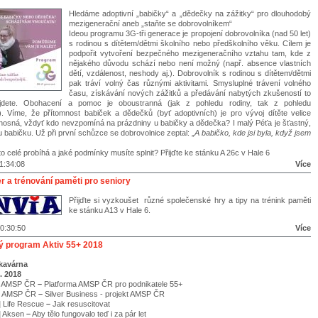
Hledáme adoptivní „babičky“ a „dědečky na zážitky“ pro dlouhodobý
mezigenerační aneb „staňte se dobrovolníkem“
Ideou programu 3G-tři generace je propojení dobrovolníka (nad 50 let)
s rodinou s dítětem/dětmi školního nebo předškolního věku. Cílem je
podpořit vytvoření bezpečného mezigeneračního vztahu tam, kde z
nějakého důvodu schází nebo není možný (např. absence vlastních
dětí, vzdálenost, neshody aj.). Dobrovolník s rodinou s dítětem/dětmi
pak tráví volný čas různými aktivitami. Smysluplné trávení volného
času, získávání nových zážitků a předávání nabytých zkušeností to
dete. Obohacení a pomoc je oboustranná (jak z pohledu rodiny, tak z pohledu
). Víme, že přítomnost babiček a dědečků (byť adoptivních) je pro vývoj dítěte velice
řínosná, vždyť kdo nevzpomíná na prázdniny u babičky a dědečka? I malý Péťa je šťastný,
 babičku. Už při první schůzce se dobrovolnice zeptal: „
A babičko, kde jsi byla, když jsem
 to celé probíhá a jaké podmínky musíte splnit? Přijďte ke stánku A 26c v Hale 6
1:34:08
Více
r a trénování paměti pro seniory
Přijďte si vyzkoušet různé společenské hry a tipy na trénink paměti
ke stánku A13 v Hale 6.
0:30:50
Více
 program Aktiv 55+ 2018
okavárna
. 2018
AMSP ČR
–
Platforma AMSP ČR pro podnikatele 55+
AMSP ČR
–
Silver Business - projekt AMSP ČR
|
Life Rescue
–
Jak resuscitovat
|
Aksen
–
Aby tělo fungovalo teď i za pár let