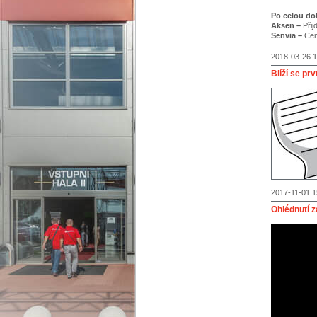
Po celou do
Aksen –
Přij
Senvia
–
Cen
2018-03-26 1
Blíží se pr
2017-11-01 1
Ohlédnutí 