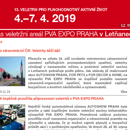
CZ
E
5+
o zdravotnictví ČR: Veletrhy běží dál!
Přestože ve středu 16. září oznámilo ministerstvo zdravotnictví
zavedení zpřísňujících protiepidemických opatření, veletrhy
zůstávají v nastaveném režimu a podzimní veletržní sezóna
v Letňanech pokračuje podle plánu. Jak ukázaly již realizované
akce AUTOSHOW PRAHA, FOR PETS a FOR DECOR & HOME, na
výstavišti PVA EXPO PRAHA se úspěšně podařilo nastavit
zdravotně-organizační opatření, která maximálně zajišťují
bezpečnost a komfort návštěvníků a vystavovatelů.
9:11:18
Více
úspěšně prověřila připravenost veletrhů v PVA EXPO PRAHA
Největší česká automobilová výstava AUTOSHOW PRAHA byla
prvním a také úspěšným bodem veletržní sezóny letňanského
výstaviště PVA EXPO PRAHA. Premiérová událost podzimu
prověřila nově nastavená organizační a zdravotnická pravidla na
výstavišti a ukázala, že je možné zajistit plynulý a bezpečný
průběh akcí i s potřebnými opatřeními. Ve dnech 28. až 30. srpna