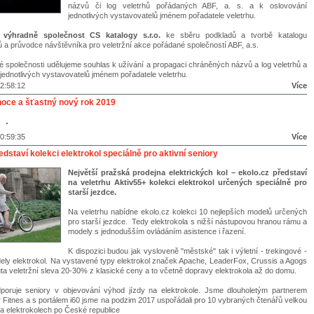
názvů či log veletrhů pořádaných ABF, a. s. a k oslovování
jednotlivých vystavovatelů jménem pořadatele veletrhu.
 výhradně společnost CS katalogy s.r.o.
ke sběru podkladů a tvorbě katalogu
ů a průvodce návštěvníka pro veletržní akce pořádané společností ABF, a.s.
 společnosti udělujeme souhlas k užívání a propagaci chráněných názvů a log veletrhů a
jednotlivých vystavovatelů jménem pořadatele veletrhu.
2:58:12
Více
oce a šťastný nový rok 2019
0:59:35
Více
edstaví kolekci elektrokol speciálně pro aktivní seniory
Největší pražská prodejna elektrických kol – ekolo.cz představí
na veletrhu Aktiv55+ kolekci elektrokol určených speciálně pro
starší jezdce.
Na veletrhu nabídne ekolo.cz kolekci 10 nejlepších modelů určených
pro starší jezdce. Tedy elektrokola s nižší nástupovou hranou rámu a
modely s jednodušším ovládáním asistence i řazení.
K dispozici budou jak vysloveně "městské" tak i výletní - trekingové -
ely elektrokol. Na vystavené typy elektrokol značek Apache, LeaderFox, Crussis a Agogs
ta veletržní sleva 20-30% z klasické ceny a to včetně dopravy elektrokola až do domu.
poruje seniory v objevování výhod jízdy na elektrokole. Jsme dlouholetým partnerem
r Fitnes a s portálem i60 jsme na podzim 2017 uspořádali pro 10 vybraných čtenářů velkou
na elektrokolech po České republice