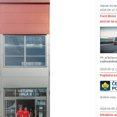
Stánek A4 ek
2018-04-12 1
Ford Motor 
pozvat na p
Při příleži
zvýhodněná
2018-04-11 1
Pojištění k
drobné ceny.
2018-04-09 1
Hledáme ad