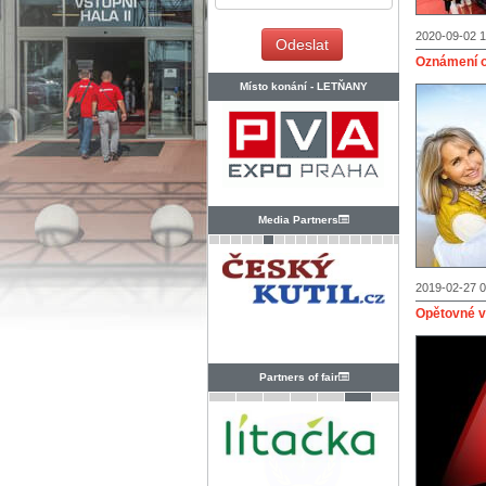
2020-09-02 1
Oznámení o
Místo konání -
LETŇANY
Media Partners
2019-02-27 0
Opětovné v
Partners of fair