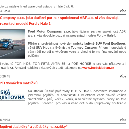
olo.cz najdete hned vpravo od vstupu v Hale číslo 6.
3:53:34
Více
Company, s.r.o. jako titulární partner společnosti ABF, a.s. si vás dovoluje
rezentaci modelů Ford v Hale 1
Ford Motor Company, s.r.o.
jako titulární partner společnosti ABF,
a.s. si vás dovoluje pozvat na prezentaci modelů Ford v
Hale I
.
Přijďte si prohlédnout nové
dynamicky laděné SUV Ford EcoSport
,
větší
SUV Kuga
a 8–9místné
Tourneo Custom
. Přítomní specialisté
vám rádi poradí s výběrem vozu a vhodné formy financování nebo
pojištění.
tosti veletrhů FOR KIDS, FOR PETS, AKTIV 55+ a FOR HORSE je pro vás připravena i
 nabídka
. Aktuální nabídku skladových vozů naleznete na
www.fordskladem.cz
3:26:45
Více
oní i domácích mazlíčků
Na stánku České pojišťovny B 11 v Hale 5 dostanete informace o
jakémkoli pojištění, v souvislosti s veletrhem však hlavně vašich
“mazlíčků“ ( psů, koček, koní), a to včetně výstavní slevy na tato
pojištění. Zároveň pro vás a vaše dětí budou připraveny soutěže o
8:36:31
Více
optivní „babičky“ a „dědečky na zážitky“