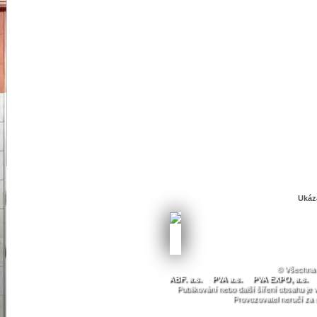
Ukáz
© Všechna 
ABF. a.s.
PVA a.s.
PVA EXPO, a.s.
Publikování nebo další šíření obsahu j
Provozovatel neručí za 