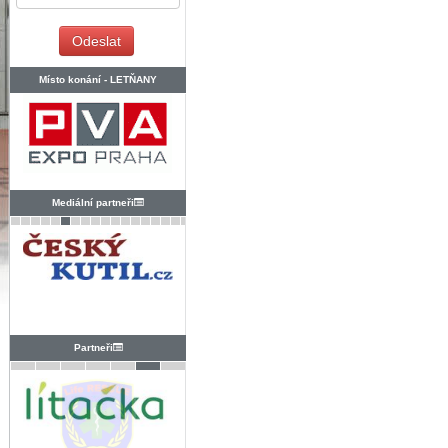
Místo konání -
LETŇANY
Mediální partneři
Partneři