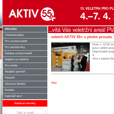
Aktuality
Charakteristika
veletrh AKTIV 55+ v plném proudu
Pro vystavovatele
Dnes v 10.00 se 
Pro návštěvníky
jsou v plném pro
Doprovodné progr
Katalog vystavovatelů
4.
Více v rubrice D
Najdete na veletrhu
Pro média
Mediální partneři
Partneři
Více
Oborové členění
Kontakt
Kalendář akcí
Odebírat novinky