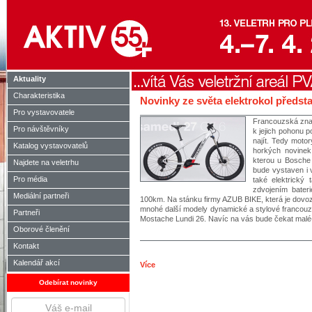
Aktuality
Charakteristika
Novinky ze světa elektrokol předst
Pro vystavovatele
Francouzská zna
Pro návštěvníky
k jejich pohonu p
najít. Tedy motor
Katalog vystavovatelů
horkých novinek
kterou u Bosche 
Najdete na veletrhu
bude vystaven i 
Pro média
také elektrický 
zdvojením bater
Mediální partneři
100km. Na stánku firmy AZUB BIKE, která je dovo
mnohé další modely dynamické a stylové francouz
Partneři
Mostache Lundi 26. Navíc na vás bude čekat malé
Oborové členění
Kontakt
Kalendář akcí
Více
Odebírat novinky