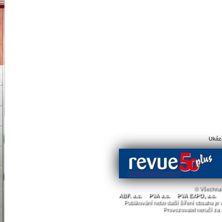
Ukáz
© Všechna 
ABF. a.s.
PVA a.s.
PVA EXPO, a.s.
Publikování nebo další šíření obsahu j
Provozovatel neručí za 