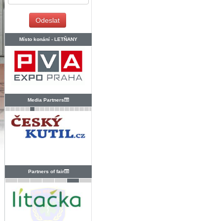
Místo konání -
LETŇANY
Media Partners
Partners of fair