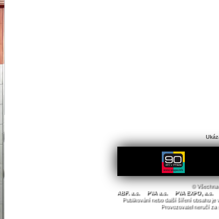
Ukáz
© Všechna 
ABF. a.s.
PVA a.s.
PVA EXPO, a.s.
Publikování nebo další šíření obsahu j
Provozovatel neručí za 