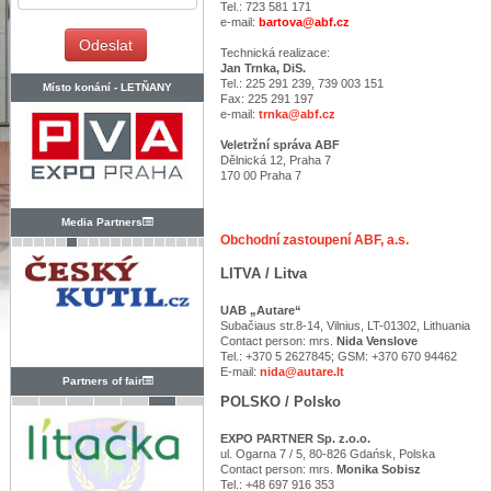
Tel.: 723 581 171
e-mail:
bartova@abf.cz
Technická realizace:
Jan Trnka, DiS.
Tel.: 225 291 239, 739 003 151
Místo konání -
LETŇANY
Fax: 225 291 197
e-mail:
trnka@abf.cz
Veletržní správa ABF
Dělnická 12, Praha 7
170 00 Praha 7
Media Partners
Obchodní zastoupení ABF, a.s.
LITVA / Litva
UAB „Autare“
Subačiaus str.8-14, Vilnius, LT-01302, Lithuania
Contact person: mrs.
Nida Venslove
Tel.: +370 5 2627845; GSM: +370 670 94462
E-mail:
nida@autare.lt
Partners of fair
POLSKO / Polsko
EXPO PARTNER Sp. z.o.o.
ul. Ogarna 7 / 5, 80-826 Gdańsk, Polska
Contact person: mrs.
Monika Sobisz
Tel.: +48 697 916 353