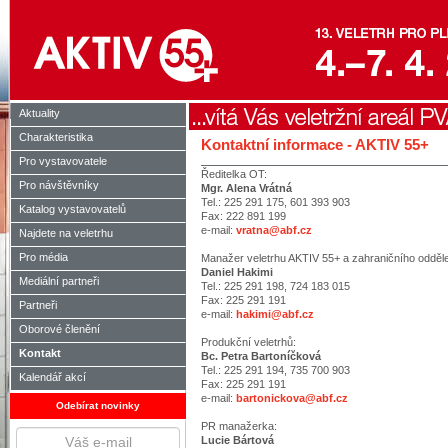
Aktuality
Charakteristika
Kontaktní informace - AKTIV 55+
Pro vystavovatele
Ředitelka OT:
Pro návštěvníky
Mgr. Alena Vrátná
Tel.: 225 291 175, 601 393 903
Katalog vystavovatelů
Fax: 222 891 199
e-mail:
vratna@abf.cz
Najdete na veletrhu
Pro média
Manažer veletrhu AKTIV 55+ a zahraničního odděle
Daniel Hakimi
Mediální partneři
Tel.: 225 291 198, 724 183 015
Fax: 225 291 191
Partneři
e-mail:
hakimi@abf.cz
Oborové členění
Produkční veletrhů:
Kontakt
Bc. Petra Bartoníčková
Tel.: 225 291 194, 735 700 903
Kalendář akcí
Fax: 225 291 191
e-mail:
bartonickova@abf.cz
Odebírat novinky
PR manažerka:
Lucie Bártová