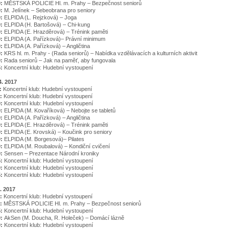
0:
MĚSTSKÁ POLICIE Hl. m. Prahy – Bezpečnost seniorů
0:
M. Jelínek – Sebeobrana pro seniory
0:
ELPIDA (L. Rejzková) – Joga
0:
ELPIDA (H. Bartošová) – Chi-kung
0:
ELPIDA (E. Hrazděrová) – Trénink paměti
0:
ELPIDA (A. Pařízková)– Právní minimum
0:
ELPIDA (A. Pařízková) – Angličtina
0:
KRS hl. m. Prahy - (Rada seniorů) – Nabídka vzdělávacích a kulturních aktivit
0:
Rada seniorů – Jak na paměť, aby fungovala
5:
Koncertní klub: Hudební vystoupení
. 2017
5:
Koncertní klub: Hudební vystoupení
0:
Koncertní klub: Hudební vystoupení
0:
Koncertní klub: Hudební vystoupení
0:
ELPIDA (M. Kovaříková) – Nebojte se tabletů
0:
ELPIDA (A. Pařízková) – Angličtina
0:
ELPIDA (E. Hrazděrová) – Trénink paměti
0:
ELPIDA (E. Krovská) – Koučink pro seniory
0:
ELPIDA (M. Borgesová)– Pilates
0:
ELPIDA (M. Roubalová) – Kondiční cvičení
0:
Sensen – Prezentace Národní kroniky
5:
Koncertní klub: Hudební vystoupení
0:
Koncertní klub: Hudební vystoupení
5:
Koncertní klub: Hudební vystoupení
. 2017
0:
Koncertní klub: Hudební vystoupení
0:
MĚSTSKÁ POLICIE Hl. m. Prahy – Bezpečnost seniorů
5:
Koncertní klub: Hudební vystoupení
0:
AkSen (M. Doucha, R. Holeček) – Domácí lázně
0:
Koncertní klub: Hudební vystoupení