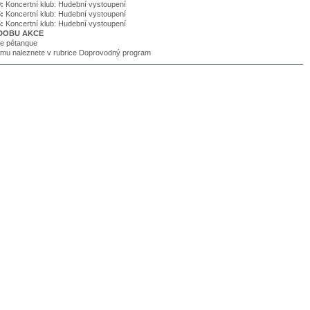
0:
Koncertní klub: Hudební vystoupení
5:
Koncertní klub: Hudební vystoupení
5:
Koncertní klub: Hudební vystoupení
DOBU AKCE
e pétanque
amu naleznete v rubrice Doprovodný program