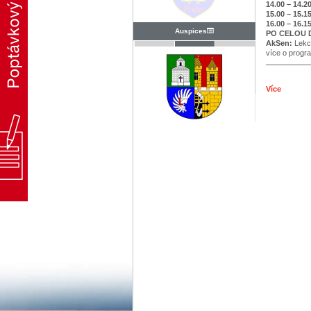
14.00 – 14.2
15.00 – 15.1
16.00 – 16.1
Auspices
PO CELOU 
AkSen:
Lekc
více o progr
Více