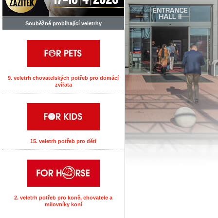
Souběžně probíhající veletrhy
9. veletrh chovatelských potřeb pro domácí
zvířata
15. veletrh potřeb pro děti
2. veletrh potřeb pro koně, chovatele a
milovníky koní