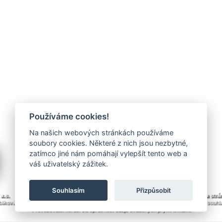
Používáme cookies!
Na našich webových stránkách používáme
Ukázat všechny reklamy
soubory cookies. Některé z nich jsou nezbytné,
zatímco jiné nám pomáhají vylepšít tento web a
váš uživatelský zážitek.
© Všechna práva vyhrazena. 1996-2026
Souhlasím
Přizpůsobit
a.s.
PVA a.s.
PVA EXPO, a.s.
Kontakty
Ochrana osobních údajů
Mapa strá
likování nebo další šíření obsahu je výslovně zakázáno bez předchozího písemného souhl
Provozovatel neručí za správnost údajů uváděných jinými firmami.