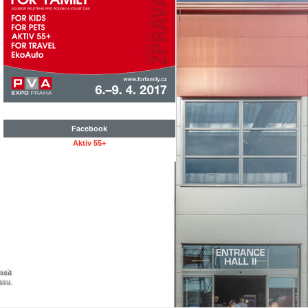
Facebook
Aktiv 55+
nek
asu.