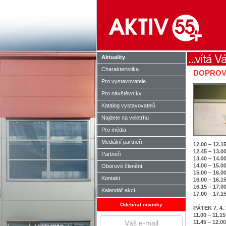
Aktuality
Charakteristika
DOPROV
Pro vystavovatele
Pro návštěvníky
Katalog vystavovatelů
Najdete na veletrhu
Pro média
Mediální partneři
12.00 – 12.1
12.45 – 13.0
Partneři
13.40 – 14.0
14.00 – 15.0
Oborové členění
15.00 – 16.0
Kontakt
16.00 – 16.1
16.15 – 17.0
Kalendář akcí
17.00 – 17.1
Odebírat novinky
PÁTEK 7. 4.
11.00 – 11.1
11.45 – 12.0