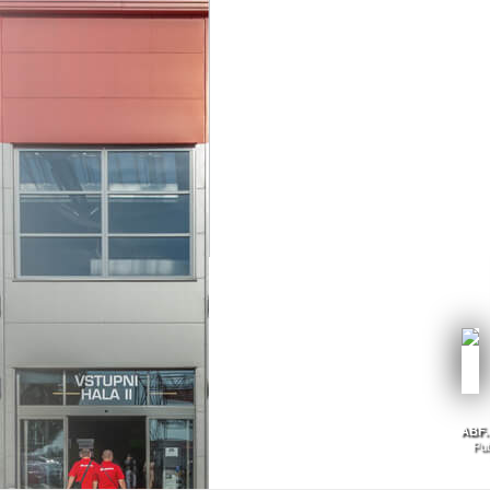
ABF. 
Pub