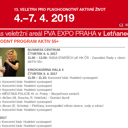
CZ
E
ODNÝ PROGRAM AKTIV 55+
BUSINESS CENTRUM
ČTVRTEK 6. 4. 2017
11.00 – 13.00:
RADA STARŠÍCH při HK ČR - Zasedání Rady v rámci
AKTIV 55+
KINOKAVÁRNA HALA 4
ČTVRTEK 6. 4. 2017
11.00 – 11.15:
Koncertní klub: Hudební vystoupení
5:
Koncertní klub: Hudební vystoupení
0:
Koncertní klub: Hudební vystoupení
0:
Koncertní klub: Hudební vystoupení
0:
MĚSTSKÁ POLICIE Hl. m. Prahy – Bezpečnost seniorů
0:
AkSen (M. Doucha, R. Holeček) – Domácí lázně
5:
Koncertní klub: Hudební vystoupení
0:
Aksen (E. Schotta) – Piešťany, kosmopolitní město slunce, vody a zdraví
5:
Koncertní klub: Hudební vystoupení
 2017
5:
Koncertní klub: Hudební vystoupení
0:
Koncertní klub: Hudební vystoupení