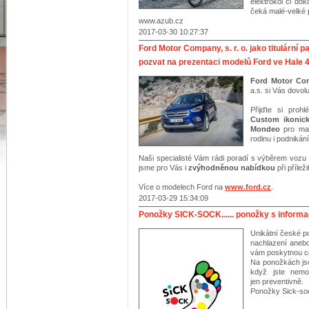
elektrokol či d
čeká malé-velké
www.azub.cz
2017-03-30 10:27:37
Ford Motor Company, s. r. o. jako titulární p
pozvat na prezentaci modelů Ford ve Hale 
Ford Motor Com
a.s. si Vás dovo
Přijďte si proh
Custom ikonic
Mondeo
pro man
rodinu i podniká
Naši specialisté Vám rádi poradí s výběrem vozu a
jsme pro Vás i
zvýhodněnou nabídkou
při příleži
Více o modelech Ford na
www.ford.cz
.
2017-03-29 15:34:09
Ponožky SICK-SOCK...... ponožky s informa
Unikátní české p
nachlazení anebo 
vám poskytnou ce
Na ponožkách js
když jste nemo
jen preventivně.
Ponožky Sick-soc