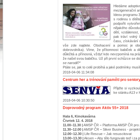
Hledáme adoptivn
mezigenerační an
Ideou programu 3G
s rodinou s dítě
podpořit vytvoř
nějakého důvodu
dětí, vzdálenost,
pak tráví volný 
času, získávání 
vše zde najdete. Obohacení a pomoc je obou
dobrovolníka). Víme, že přítomnost babiček a dě
důležitá a přínosná, vždyť kdo nevzpomíná na prá
že našel svou babičku. Už při první schůzce se dob
se narodil?“
Ptáte se, jak to celé probíhá a jaké podmínky musít
2018-04-06 11:34:08
Centrum her a trénování paměti pro senior
Přijďte si vyzko
ke stánku A13 v H
2018-04-06 10:30:50
Doprovodný program Aktiv 55+ 2018
Hala 6, Kinokavárna
Čtvrtek 12. 4. 2018
11.00–11.30 |
AMSP ČR
–
Platforma AMSP ČR pro 
11.30–12.00 |
AMSP ČR
–
Silver Business - proje
12.00–12.30 |
Life Rescue
–
Jak resuscitovat
13.00–13.30 |
Aksen
–
Aby tělo fungovalo teď i za p