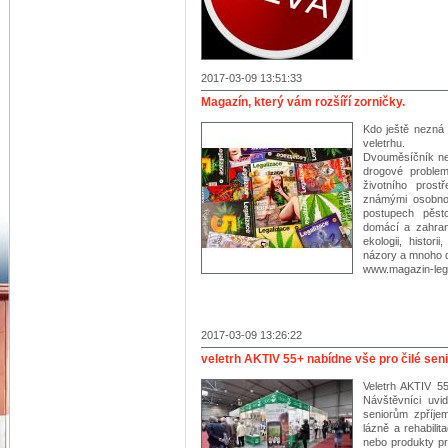
2017-03-09 13:51:33
Magazín, který vám rozšíří zorničky.
Kdo ještě nezná
veletrhu.
Dvouměsíčník nej
drogové proble
životního pros
známými osobnost
postupech pěst
domácí a zahrani
ekologii, histor
názory a mnoho d
www.magazin-leg
2017-03-09 13:26:22
veletrh AKTIV 55+ nabídne vše pro čilé sen
Veletrh AKTIV 5
Návštěvníci uvi
seniorům zpříje
lázně a rehabilit
nebo produkty pr