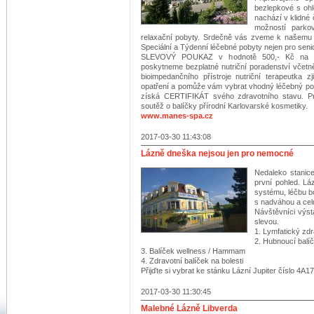
bezlepkové s ohle
nachází v klidné
možností parkov
relaxační pobyty. Srdečně vás zveme k našemu 
Speciální a Týdenní léčebné pobyty nejen pro seni
SLEVOVÝ POUKAZ v hodnotě 500,- Kč na vš
poskytneme bezplatné nutriční poradenství včetn
bioimpedančního přístroje nutriční terapeutka zj
opatření a pomůže vám vybrat vhodný léčebný pob
získá CERTIFIKÁT svého zdravotního stavu. Pro
soutěž o balíčky přírodní Karlovarské kosmetiky.
www.manes-spa.cz
2017-03-30 11:43:08
Lázně dneška nejsou jen pro nemocné
Nedaleko stanic
první pohled. Lá
systému, léčbu bo
s nadváhou a celu
Návštěvníci výs
slevou.
1. Lymfatický zdr
2. Hubnoucí balíč
3. Balíček wellness / Hammam
4. Zdravotní balíček na bolesti
Přijďte si vybrat ke stánku Lázní Jupiter číslo 4A17
2017-03-30 11:30:45
Malebné Lázně Libverda