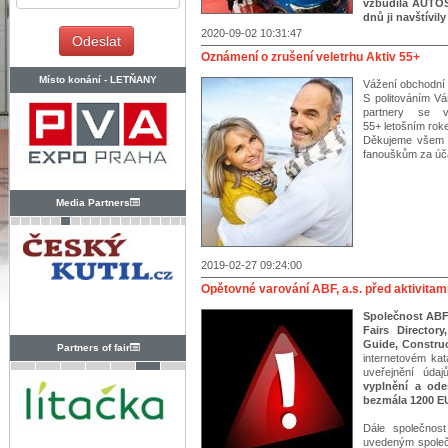
vzbudila AUTOS
dnů ji navštívily 
2020-09-02 10:31:47
Oznámení o zrušení veletrhu Aktiv 55+
Místo konání -
LETŇANY
Vážení obchodní p
S politováním V
partnery se ve
55+ letošním rok
Děkujeme všem n
fanouškům za úč
Media Partners
2019-02-27 09:24:00
Opětovné varování ABF, a.s. před aktivita
Společnost ABF,
Fairs Directo
Guide, Constru
Partners of fair
internetovém kat
uveřejnění úda
vyplnění a ode
bezmála 1200 EU
Dále společnost
uvedeným společ