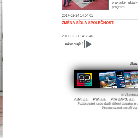
praktické ukáz
program.
2017-02-24 14:04:01
ZMĚNA SÍDLA SPOLEČNOSTI
2017-02-21 14:58:46
následující
Ukáz
© Všechna 
ABF. a.s.
PVA a.s.
PVA EXPO, a.s.
Publikování nebo další šíření obsahu j
Provozovatel neručí za 