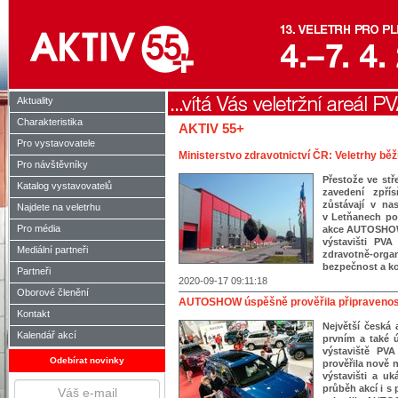
Aktuality
Charakteristika
AKTIV 55+
Pro vystavovatele
Ministerstvo zdravotnictví ČR: Veletrhy běží
Pro návštěvníky
Přestože ve stř
Katalog vystavovatelů
zavedení zpřís
zůstávají v na
Najdete na veletrhu
v Letňanech pok
Pro média
akce AUTOSHO
výstavišti PV
Mediální partneři
zdravotně-orga
bezpečnost a ko
Partneři
2020-09-17 09:11:18
Oborové členění
AUTOSHOW úspěšně prověřila připraveno
Kontakt
Největší česk
Kalendář akcí
prvním a také 
výstaviště PV
Odebírat novinky
prověřila nově 
výstavišti a uk
průběh akcí i s