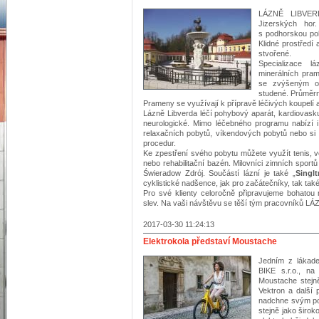
LÁZNĚ LIBVERD
Jizerských hor
s podhorskou polo
Klidné prostředí 
stvořené.
Specializace l
minerálních pram
se zvýšeným ob
studené. Prů­měrn
Prameny se využívají k přípravě léčivých kou­pelí 
Lázně Libverda léčí pohybový aparát, kardiovask
neurologické. Mimo léčebného programu nabízí i
relaxačních pobytů, víkendových pobytů nebo si
procedur.
Ke zpestření svého pobytu můžete využít tenis, ven
nebo rehabilitační bazén. Milovníci zimních sport
Świeradow Zdrój. Součástí lázní je také „
Singl
cyklistické nadšence, jak pro začátečníky, tak tak
Pro své klienty celoročně připravujeme bohato
slev. Na vaši návštěvu se těší tým pracovníků LÁ
2017-03-30 11:24:13
Elektrokola představí Moustache
Jedním z lákade
BIKE s.r.o., na
Moustache stejn
Vektron a další 
nadchne svým p
stejně jako širo