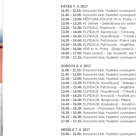
PÁTEK 7. 4. 2017
11.00 – 11.15:
Koncertní klub: Hudební vystoupení
11.45 – 12.00:
Koncertní klub: Hudební vystoupení
12.00 – 13.00:
MĚSTSKÁ POLICIE Hl. m. Prahy – 
13.00 – 13.20:
M. Jelínek – Sebeobrana pro senior
13.20 – 13.40:
ELPIDA (L. Rejzková) – Joga
13.40 – 14.00:
ELPIDA (H. Bartošová) – Chi-kung
14.00 – 14.20:
ELPIDA (E. Hrazděrová) – Trénink 
14.20 – 14.40:
ELPIDA (A. Pařízková)– Právní mi
14.40 – 15.00:
ELPIDA (A. Pařízková) – Angličtina
15.00 – 16.00:
KRS hl. m. Prahy - (Rada seniorů) –
16.00 – 17.00:
Rada seniorů – Jak na paměť, aby 
17.00 – 17.15:
Koncertní klub: Hudební vystoupení
SOBOTA 8. 4. 2017
11.00 – 11.15:
Koncertní klub: Hudební vystoupení
11.45 – 12.00:
Koncertní klub: Hudební vystoupení
12.45 – 13.00:
Koncertní klub: Hudební vystoupení
13.00 – 13.20:
ELPIDA (M. Kovaříková) – Nebojte s
13.20 – 13.40:
ELPIDA (A. Pařízková) – Angličtina
13.40 – 14.00:
ELPIDA (E. Hrazděrová) – Trénink 
14.00 – 14.20:
ELPIDA (E. Krovská) – Koučink pro
14.20 – 14.40:
ELPIDA (M. Borgesová)– Pilates
14.40 – 15.00:
ELPIDA (M. Roubalová) – Kondiční 
15.00 – 15.30:
Sensen – Prezentace Národní kron
15.30 – 15.45:
Koncertní klub: Hudební vystoupení
16.15 – 16.30:
Koncertní klub: Hudební vystoupení
17.00 – 17.15:
Koncertní klub: Hudební vystoupení
NEDĚLE 7. 4. 2017
10.45 – 11.00:
Koncertní klub: Hudební vystoupení