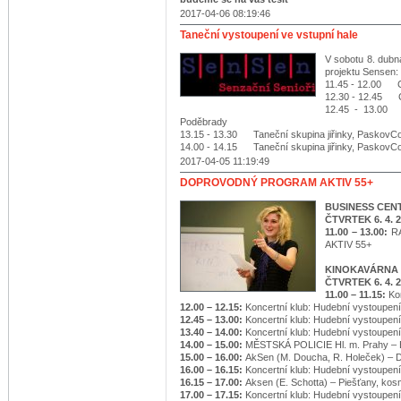
2017-04-06 08:19:46
Taneční vystoupení ve vstupní hale
V sobotu 8. dubn
projektu Sensen:
11.45 - 12.00 C
12.30 - 12.45 C
12.45 - 13.00 
Poděbrady
13.15 - 13.30 Taneční skupina jiřinky, PaskovC
14.00 - 14.15 Taneční skupina jiřinky, PaskovC
2017-04-05 11:19:49
DOPROVODNÝ PROGRAM AKTIV 55+
BUSINESS CEN
ČTVRTEK 6. 4. 
11.00 – 13.00:
R
AKTIV 55+
KINOKAVÁRNA 
ČTVRTEK 6. 4. 
11.00 – 11.15:
Ko
12.00 – 12.15:
Koncertní klub: Hudební vystoupení
12.45 – 13.00:
Koncertní klub: Hudební vystoupení
13.40 – 14.00:
Koncertní klub: Hudební vystoupení
14.00 – 15.00:
MĚSTSKÁ POLICIE Hl. m. Prahy – 
15.00 – 16.00:
AkSen (M. Doucha, R. Holeček) – 
16.00 – 16.15:
Koncertní klub: Hudební vystoupení
16.15 – 17.00:
Aksen (E. Schotta) – Piešťany, kos
17.00 – 17.15:
Koncertní klub: Hudební vystoupení