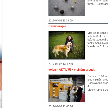
přivítáme v naš
turnaj u Letohrá
2017-04-08 11:39:00
Canisterapie
Víte co je canis
sobotu 8. 4. me
otázky zodpoví d
fenky, Annie a Ai
V sobotu 8. 4.
2017-04-07 13:49:09
veletrh AKTIV 55+ v plném proudu
Dnes v 10.00 se 
jsou v plném pro
Doprovodné progr
4.
Více v rubrice D
2017-04-06 12:45:24