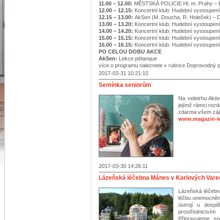
11.00 – 12.00:
MĚSTSKÁ POLICIE Hl. m. Prahy – 
12.00 – 12.15:
Koncertní klub: Hudební vystoupení
12.15 – 13.00:
AkSen (M. Doucha, R. Holeček) – 
13.00 – 13.20:
Koncertní klub: Hudební vystoupení
14.00 – 14.20:
Koncertní klub: Hudební vystoupení
15.00 – 15.15:
Koncertní klub: Hudební vystoupení
16.00 – 16.15:
Koncertní klub: Hudební vystoupení
PO CELOU DOBU AKCE
AkSen:
Lekce pétanque
více o programu naleznete v rubrice Doprovodný 
2017-03-31 10:21:15
Semínka seniorům
Na veletrhu Akt
jejímž rámci roz
zdarma všem záj
www.magazin-le
2017-03-30 14:26:11
Lázeňská léčebna Mánes v Karlových Vare
Lázeňská léčebna
léčbu onemocnění
ústrojí u dospě
prostřednictvím
Připravujeme sp