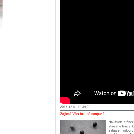
2017-12-01 10:34:22
Zajímá Vás hra pétanque?
Navštívte stánek
zkušené hráče, kt
zaházet indoor