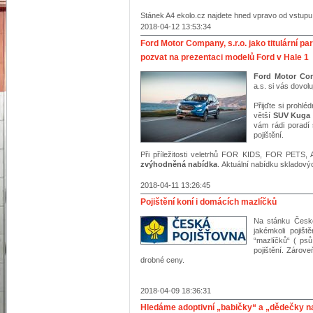
Stánek A4 ekolo.cz najdete hned vpravo od vstupu 
2018-04-12 13:53:34
Ford Motor Company, s.r.o. jako titulární pa
pozvat na prezentaci modelů Ford v Hale 1
Ford Motor Com
a.s. si vás dovol
Přijďte si prohlé
větší
SUV Kuga
vám rádi poradí
pojištění.
Při příležitosti veletrhů FOR KIDS, FOR PETS
zvýhodněná nabídka
. Aktuální nabídku skladov
2018-04-11 13:26:45
Pojištění koní i domácích mazlíčků
Na stánku České
jakémkoli pojišt
“mazlíčků“ ( psů
pojištění. Zárov
drobné ceny.
2018-04-09 18:36:31
Hledáme adoptivní „babičky“ a „dědečky na