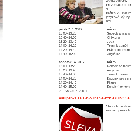
života seniorů.
Prezentace progr
4.
Krátké 20 minuto
jazykové výuky,
atd…
pátek 7. 4. 2017
název
13:00–13:20
Sebeobrana pro 
13:40–14:00
Chi-kung
13:20–13:40
Joga
14:00–14:20
Trénink paměti
14:20–14:40
Právní minimum
14:40–15:00
Angličtina
sobota 8. 4. 2017
název
13:00–13:20
Nebojte se table
13:20–13:40
Angličtina
13:40–14:00
Trénink paměti
14:00–14:20
Koučink pro seni
14:20–14:40
Pilates
14:40–15:00
Kondiční cvičení
2017-03-15 15:36:38
Vstupenka se slevou na veletrh AKTIV 55+
Stáhněte si
slev
vás vstupenka b