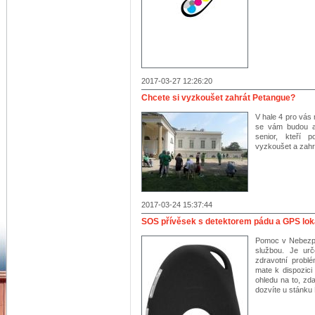
2017-03-27 12:26:20
Chcete si vyzkoušet zahrát Petangue?
V hale 4 pro vás
se vám budou a 
senior, kteří p
vyzkoušet a zahr
2017-03-24 15:37:44
SOS přívěsek s detektorem pádu a GPS loka
Pomoc v Nebezpe
službou. Je urč
zdravotní probl
mate k dispozici
ohledu na to, zd
dozvíte u stánku