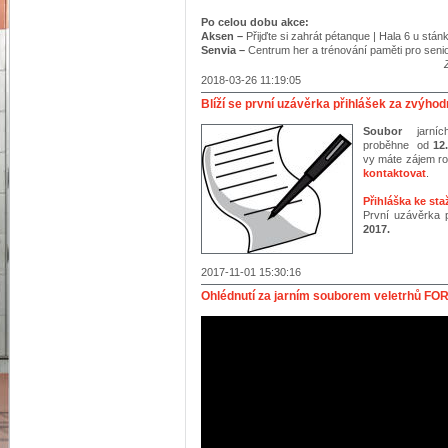
Po celou dobu akce:
Aksen –
Přijďte si zahrát pétanque | Hala 6 u stá
Senvia
–
Centrum her a trénování paměti pro seni
2018-03-26 11:19:05
Blíží se první uzávěrka přihlášek za zvýho
Soubor
jarních
proběhne od
12
vy máte zájem ro
kontaktovat
.
Přihláška ke sta
První uzávěrka 
2017.
2017-11-01 15:30:16
Ohlédnutí za jarním souborem veletrhů FO