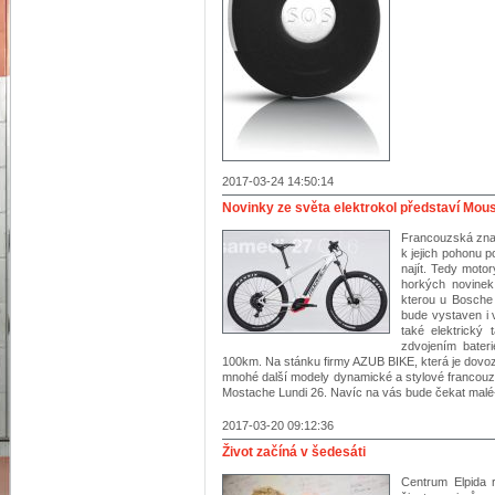
2017-03-24 14:50:14
Novinky ze světa elektrokol představí Mou
Francouzská zna
k jejich pohonu p
najít. Tedy motor
horkých novinek
kterou u Bosche 
bude vystaven i 
také elektrický 
zdvojením bater
100km. Na stánku firmy AZUB BIKE, která je dovo
mnohé další modely dynamické a stylové francouz
Mostache Lundi 26. Navíc na vás bude čekat malé
2017-03-20 09:12:36
Život začíná v šedesáti
Centrum Elpida r